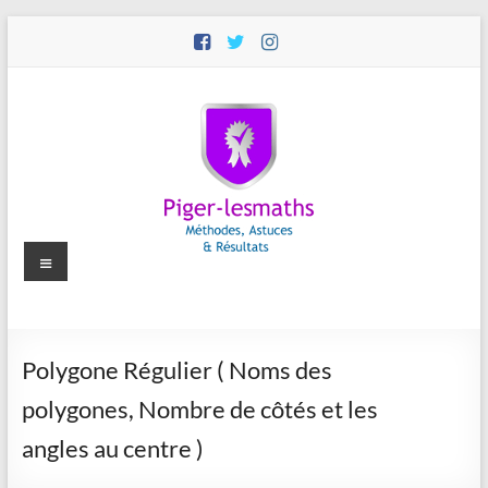
Aller
au
contenu
Menu
Piger-
Polygone Régulier ( Noms des
lesmaths
polygones, Nombre de côtés et les
Cours
angles au centre )
de
Maths