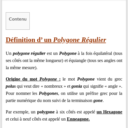
en
Ligne
Contenu
–
Rappels
–
Définition d’ un
Polygone Régulier
Méthodes
–
Un
polygone régulier
est un
Polygone
à la fois équilatéral (tous
Résultats
ses côtés ont la même longueur) et équiangle (tous ses angles ont
la même mesure).
Origine du mot
Polygone
:
le mot
Polygone
vient du grec
polus
qui veut dire « nombreux » et
gonia
qui signifie « angle ».
Pour nommer les
Polygones
, on utilise un préfixe grec pour la
partie numérique du nom suivi de la terminaison
gone
.
Par exemple, un
polygone
à six côtés est appelé
un Hexagone
et celui à neuf côtés est appelé un
Enneagone.