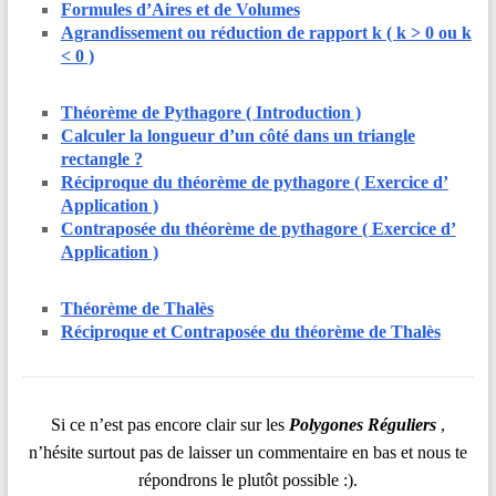
Formules d’Aires et de Volumes
Agrandissement ou réduction de rapport k ( k > 0 ou k
< 0 )
Théorème de Pythagore ( Introduction )
Calculer la longueur d’un côté dans un triangle
rectangle ?
Réciproque du théorème de pythagore ( Exercice d’
Application )
Contraposée du théorème de pythagore ( Exercice d’
Application )
Théorème de Thalès
Réciproque et Contraposée du théorème de Thalès
Si ce n’est pas encore clair sur les
Polygones Réguliers
,
n’hésite surtout pas de laisser un commentaire en bas et nous te
répondrons le plutôt possible :).