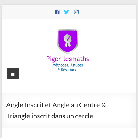
Aller
au
contenu
Menu
Piger-
Angle Inscrit et Angle au Centre &
lesmaths
Triangle inscrit dans un cercle
Cours
de
Maths