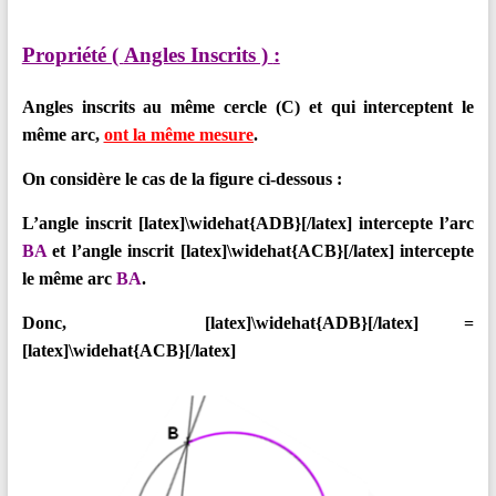
Propriété (
Angles Inscrits )
:
Angles inscrits au même cercle (C) et qui interceptent le
même arc,
ont la même mesure
.
On considère le cas de la figure ci-dessous :
L’angle inscrit [latex]\widehat{ADB}[/latex]
intercepte l’arc
BA
et l’angle inscrit [latex]\widehat{ACB}[/latex]
intercepte
le même arc
BA
.
Donc, [latex]\widehat{ADB}[/latex] =
[latex]\widehat{ACB}[/latex]