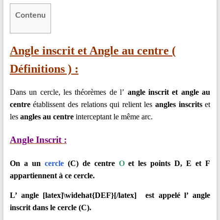
en
Contenu
Ligne
–
Rappels
Angle inscrit et Angle au centre (
–
Définitions ) :
Méthodes
–
Résultats
Dans un cercle, les théorèmes de l’
angle inscrit et angle au
centre
établissent des relations qui relient les
angles inscrits
et
les
angles au centre
interceptant le même arc.
Angle Inscrit :
On a un
cercle
(C) de centre
O
et les points D, E et F
appartiennent à ce cercle.
L’ angle [latex]\widehat{DEF}[/latex]
est appelé l’ angle
inscrit dans le cercle (C).