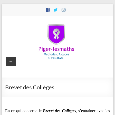
Aller
au
contenu
Menu
Piger-
Brevet des Collèges
lesmaths
Cours
de
En ce qui concerne le
Brevet des Collèges
, s’entraîner avec les
Maths