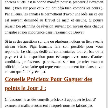
anciens sujets, est la bonne manière pour se préparer à l’examen
en
final ( bien sur pour ceux qui ont déjà bien compris les cours ).
Ligne
Par ailleurs, les annales te permettront d’avoir une idée sur ce qui
–
est souvent demandé au Brevet de math et ensuite, tu pourra
Rappels
réussir ton planning de révision suivant ton niveau dans chaque
–
chapitre et son importance dans l’examen du Brevet.
Méthodes
–
Si tu as des questions sur une ou plusieurs notions en lien avec le
Résultats
niveau 3ème, Piger-lesmaths fera son possible pour vous
répondre. Le champs dédié au commentaires tout en bas de la
page est à ta disposition pour échanger avec nous, d’autres
candidats, professeurs, parents,..etc sur ton premier examen
officiel de la scolarité qui représente un moment fort dans ta vie
en tant que futur lycéen ;-).
Conseils Précieux Pour Gagner des
points le Jour J :
Ci-dessous, tu as des conseils précieux à appliquer le jour d’
examen et malheureusement auxquels nous ne faisons pas