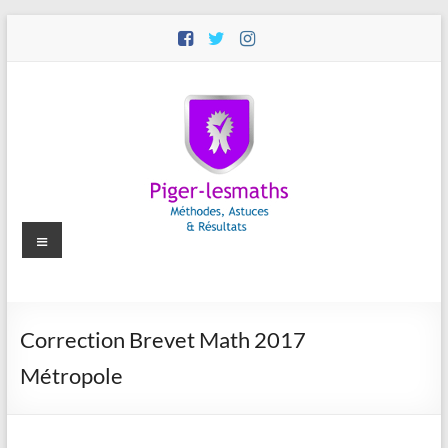
Aller
au
contenu
Menu
Piger-
Correction Brevet Math 2017
lesmaths
Métropole
Cours
de
Maths