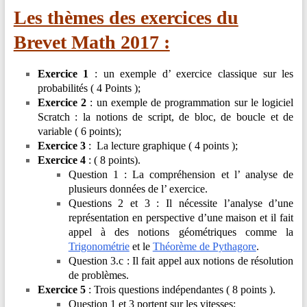
Les thèmes des exercices du
en
Ligne
Brevet Math 2017 :
–
Rappels
Exercice 1
: un exemple d’ exercice classique sur
les
–
probabilités ( 4 Points );
Méthodes
Exercice 2
: un exemple de programmation sur le logiciel
–
Scratch : la notions de script, de bloc, de boucle et de
Résultats
variable ( 6 points);
Exercice 3
: La lecture graphique ( 4 points );
Exercice 4
: ( 8 points).
Question 1 : La
compréhension et l’ analyse de
plusieurs données de l’ exercice.
Questions 2 et 3 : Il nécessite l’analyse d’une
représentation en perspective d’une maison et il fait
appel à des notions géométriques comme la
Trigonométrie
et le
Théorème de Pythagore
.
Question 3.c :
Il fait appel aux notions de résolution
de problèmes.
Exercice 5
: Trois questions indépendantes ( 8 points ).
Question 1 et 3 portent sur les vitesses;