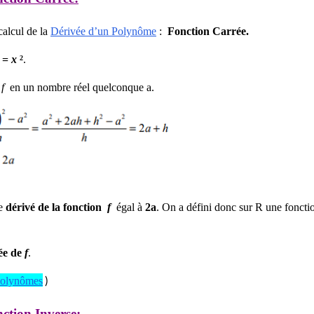
alcul de la
Dérivée d’un Polynôme
:
Fonction Carrée.
) =
x
.
2
n
f
en un nombre réel quelconque a.
re
dérivé de la fonction
f
égal à
2a
.
On a défini donc sur R une foncti
vée de
f
.
)
 Polynômes
ction Inverse
: