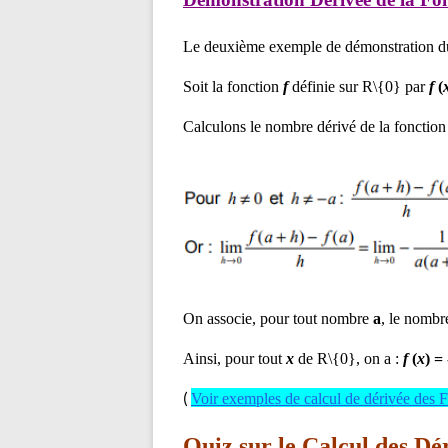
Le deuxième exemple de démonstration du c
Soit la fonction
f
définie sur R\{0} par
f
(
Calculons le nombre dérivé de la fonctio
On associe, pour tout nombre
a
, le nombr
Ainsi, pour tout
x
de R\{0}, on a :
f
(
x
) = 
(
Voir exemples de calcul de dérivée des 
Quiz sur le Calcul des Dé