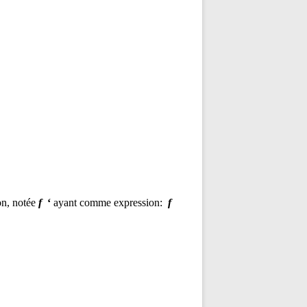
on, notée
f
‘
ayant comme expression:
f