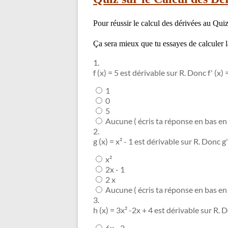
Pour réussir le calcul des dérivées au Quiz
Ça sera mieux que tu essayes de calculer la
1.
f (x) = 5 est dérivable sur R. Donc f' (x) =
1
0
5
Aucune ( écris ta réponse en bas e
2.
g (x) = x² - 1 est dérivable sur R. Donc g' 
x²
2x - 1
2 x
Aucune ( écris ta réponse en bas e
3.
h (x) = 3x² -2x + 4 est dérivable sur R. D
6x - 2