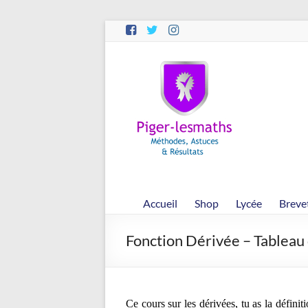
Aller
au
contenu
Piger-
lesmaths
Cours
de
Maths
en
Accueil
Shop
Lycée
Breve
Ligne
–
Fonction Dérivée – Tableau
Rappels
–
Méthodes
–
Ce cours sur les dérivées, tu as la définit
Résultats