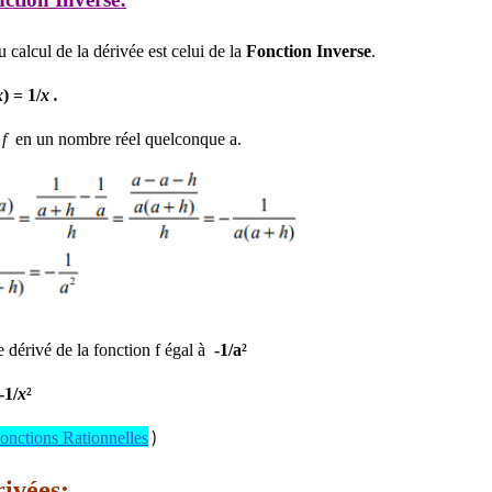
alcul de la dérivée est celui de la
Fonction Inverse
.
x
) = 1/
x .
n
f
en un nombre réel quelconque a.
e dérivé de la fonction f égal à
-1/a²
-1/
x
²
)
Fonctions Rationnelles
rivées: