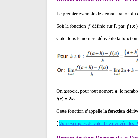
Le premier exemple de démonstration du c
Soit la fonction
f
définie sur R par
f
(
x
Calculons le nombre dérivé de la fonctio
On associe, pour tout nombre
a
, le nomb
‘(
x
) = 2
x.
Cette fonction s’appelle la
fonction déri
(
Voir exemples de calcul de dérivée des
Démonstration Dérivée de la Fon