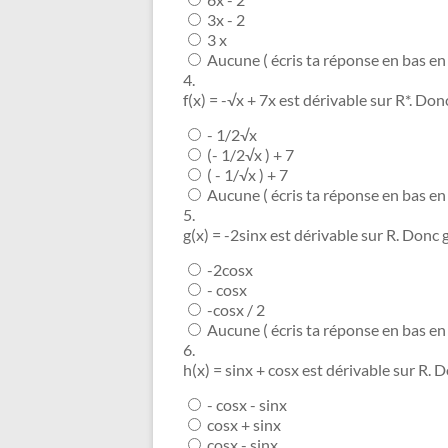
3x - 2
3 x
Aucune ( écris ta réponse en bas e
4.
f(x) = -√x + 7x est dérivable sur R*. Donc 
- 1/2√x
(- 1/2√x ) + 7
( - 1/√x ) + 7
Aucune ( écris ta réponse en bas e
5.
g(x) = -2sinx est dérivable sur R. Donc g'
-2cosx
- cosx
-cosx / 2
Aucune ( écris ta réponse en bas e
6.
h(x) = sinx + cosx est dérivable sur R. Do
- cosx - sinx
cosx + sinx
cosx - sinx