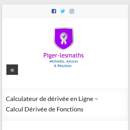
Aller
au
contenu
Menu
Piger-
Calculateur de dérivée en Ligne –
lesmaths
Calcul Dérivée de Fonctions
Cours
de
Maths