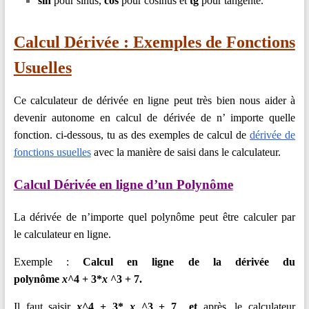
sin
pour sinus,
cos
pour cosinus et
tg
pour tangente.
Calcul Dérivée : Exemples de F
onctions
Usuelles
Ce calculateur de dérivée en ligne peut très bien nous aider à
devenir autonome en calcul de dérivée de n’ importe quelle
fonction. ci-dessous, tu as des exemples de calcul de
dérivée de
fonctions usuelles
avec la manière de saisi dans le calculateur.
Calcul Dérivée en ligne d’un Polynôme
La dérivée de n’importe quel polynôme peut être calculer par
le calculateur en ligne.
Exemple :
Calcul en ligne de la dérivée du
polynôme
x
^4
+
3*
x
^3
+ 7.
Il faut saisir
x
^4
+
3*
x
^3
+ 7 et
après, le calculateur