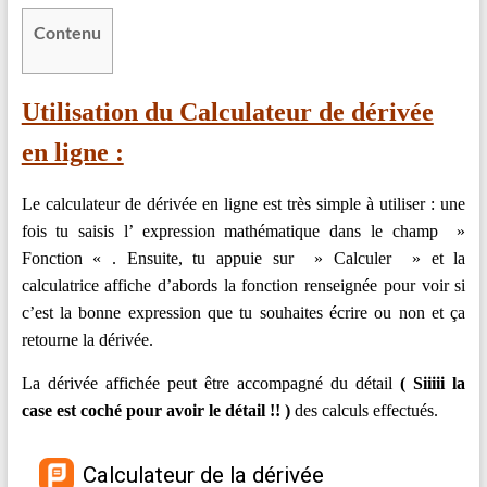
en
Contenu
Ligne
–
Rappels
Utilisation du Calculateur de dérivée
–
en ligne :
Méthodes
–
Résultats
Le calculateur de dérivée en ligne est très simple à utiliser : une
fois tu saisis l’ expression mathématique dans le champ »
Fonction « . Ensuite, tu appuie sur » Calculer » et la
calculatrice affiche d’abords la fonction renseignée pour voir si
c’est la bonne expression que tu souhaites écrire ou non et ça
retourne la dérivée.
La dérivée affichée peut être accompagné du détail
( Siiiii la
case est coché pour avoir le détail !! )
des calculs effectués.