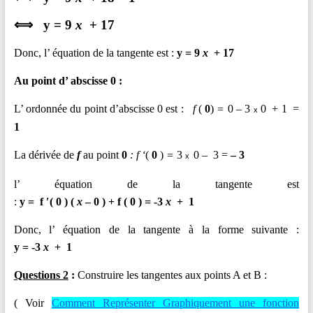
⟺ y = 9
x
+ 17
Donc, l’ équation de la tangente est :
y = 9
x
+ 17
Au point d’ abscisse 0 :
L’ ordonnée du point d’abscisse 0 est :
f
(
0
)
=
0 – 3
0 + 1 =
x
1
La dérivée de
f
au point
0
: f ‘
(
0
)
=
3
0 – 3 =
– 3
x
l’ équation de la tangente est
:
y
=
f ′( 0 ) (
x
– 0 )
+
f
( 0
)
= -3
x
+ 1
Donc, l’ équation de la tangente à la forme suivante :
y = -3
x
+ 1
Questions 2
:
Construire les tangentes aux points A et B :
( Voir
Comment Représenter Graphiquement une fonction