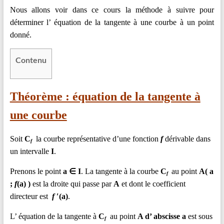
en
Nous allons voir dans ce cours la méthode à suivre pour
Ligne
déterminer l’ équation de la tangente à une courbe à un point
–
donné.
Rappels
–
Contenu
Méthodes
–
Résultats
Théorème : équation de la tangente à
une courbe
Soit
C
la courbe représentative d’une fonction
f
dérivable dans
f
un intervalle
I
.
Prenons le point
a ∈ I
. La tangente à la courbe
C
au point
A( a
f
;
f
(a) )
est la droite qui passe par
A
et dont le coefficient
directeur est
f
′(a)
.
L’ équation de la tangente à
C
au point
A d’ abscisse a
est sous
f