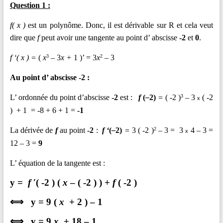
Question 1 :
f( x )
est un polynôme. Donc, il est dérivable sur R et cela veut
dire que
f
peut avoir une tangente au point d’ abscisse
-2
et
0
.
f ‘( x ) =
(
x
–
3
x +
1 )’ = 3
x
–
3
3
2
Au point d’ abscisse -2 :
L’ ordonnée du point d’abscisse
-2
est :
f
(
–
2)
=
( -2 )
– 3
( -2
3
x
) + 1 = -8 + 6 + 1 =
-1
La dérivée de
f
au point
-2
:
f ‘
(
–
2)
=
3 ( -2 )
– 3 = 3
4 – 3 =
2
x
12 – 3 =
9
L’ équation de la tangente est :
y
=
f
′( -2 ) (
x
– ( -2 ) )
+
f
(
-2
)
⟺ y = 9 (
x
+ 2 ) – 1
⟺ y = 9
x
+ 18 – 1