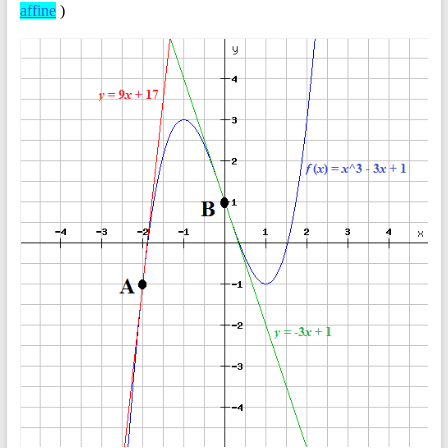
affine
)