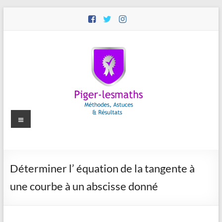
Aller
au
contenu
Menu
Piger-
Déterminer l’ équation de la tangente à
lesmaths
une courbe à un abscisse donné
Cours
de
Maths