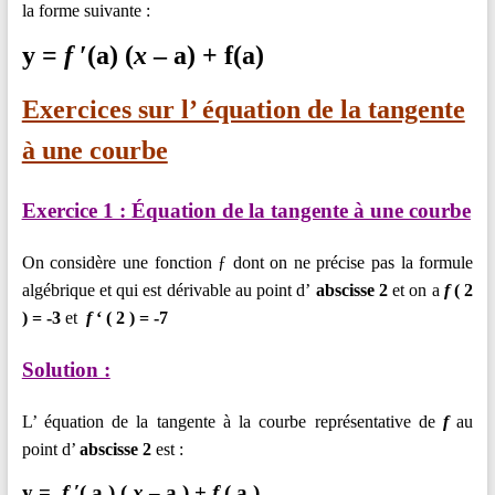
la forme suivante :
y
=
f
′(a) (
x
– a)
+
f
(
a
)
Exercices sur l’ équation de la tangente
à une courbe
Exercice 1 :
Équation
de la tangente à une courbe
On considère une fonction ƒ dont on ne précise pas la formule
algébrique et qui est dérivable au point d’
abscisse 2
et on a
f
( 2
) = -3
et
f
‘ ( 2 ) = -7
Solution :
L’ équation de la tangente à la courbe représentative de
f
au
point d’
abscisse
2
est :
y
=
f
′( a ) (
x
– a )
+
f
(
a
)