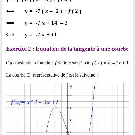
⟺
y
=
-7
(
x
– 2 )
+
f
(
2
)
⟺
y
=
-7
x +
14
– 3
⟺
y
=
-7
x +
11
Exercice 2 :
Équation
de la tangente à une courbe
On considère la fonction
f
définie sur R par
f
(
x
)
= x
–
3
x +
1
3
La courbe C
représentative de
f
est la suivante :
f