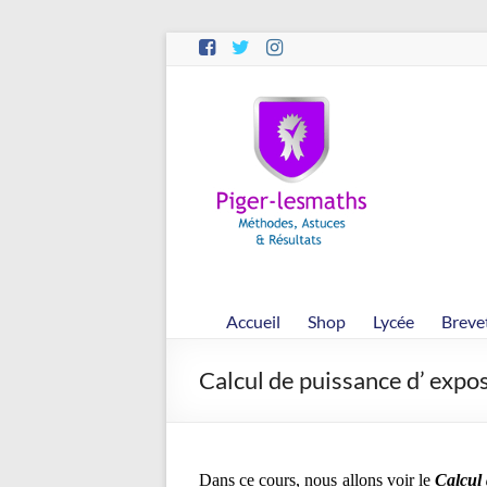
Aller
au
contenu
Piger-
lesmaths
Cours
de
Maths
en
Accueil
Shop
Lycée
Breve
Ligne
–
Calcul de puissance d’ expo
Rappels
–
Méthodes
–
Dans ce cours, nous allons voir le
Calcul
Résultats