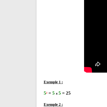
Exemple 1 :
5
=
5
5
= 25
2
x
Exemple 2 :