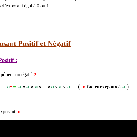
 d’exposant égal à 0 ou 1.
sant Positif et Négatif
sitif :
upérieur ou égal à
2
:
a
a
a
a
a
a
a
(
a
)
=
n
facteurs égaux à
n
x
x
x … x
x
x
xposant
n