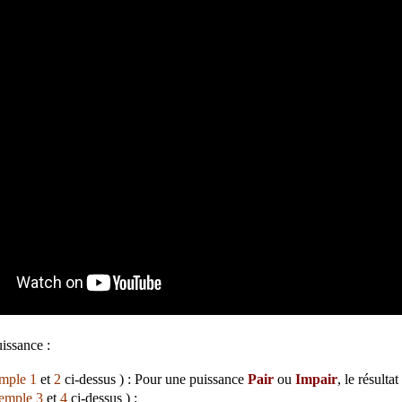
issance :
mple 1
et
2
ci-dessus ) : Pour une puissance
Pair
ou
Impair
, le résulta
emple 3
et
4
ci-dessus ) :