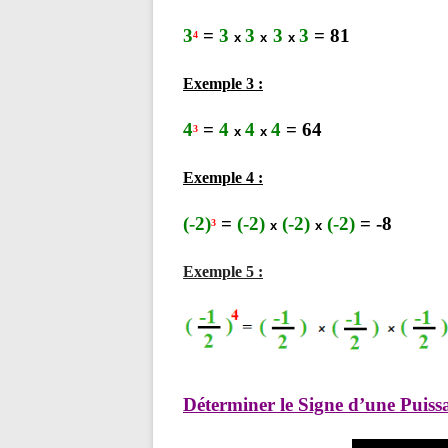
3
=
3
3
3
3
=
81
4
x
x
x
Exemple 3 :
4
=
4
4
4
= 64
3
x
x
Exemple 4 :
(-2)
=
(-2)
(-2)
(-2)
= -8
3
x
x
Exemple 5 :
Déterminer le Signe d’une Puiss