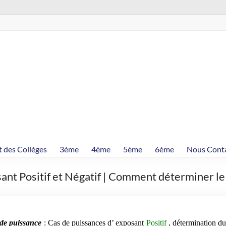
t des Collèges
3ème
4ème
5ème
6ème
Nous Cont
sant Positif et Négatif | Comment déterminer le 
 de puissance
: Cas de
puissances d’ exposant
Positif
, d
éterm
ination d