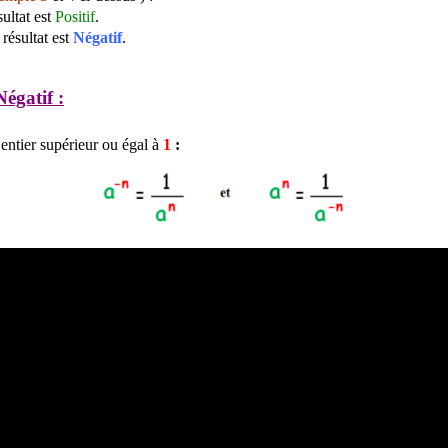
ésultat est
Positif
.
e résultat est
Négatif
.
égatif :
 entier supérieur ou égal à
1
: