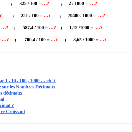
;
325 /
100 =
…?
;
2 / 1000 =
…?
?
;
251 / 100 =
…?
;
79400
1000 =
…?
/
=
…?
;
587,4 / 100 =
…?
;
1,15 /1000 =
…?
=
…?
;
700,4 / 100 =
…?
;
8,65 / 1000 =
…?
 1 , 10 , 100 , 1000 … etc ?
be sur les Nombres Décimaux
s décimaux
al
cimal ?
re Croissant