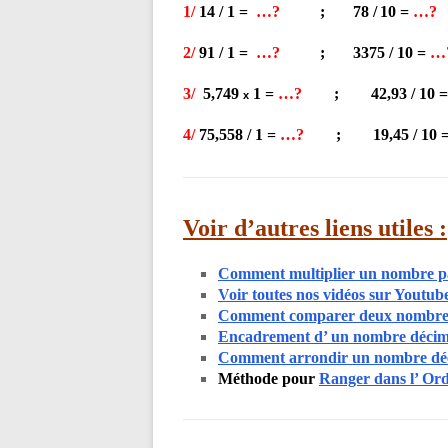
1/
14
/
1 =
…?
;
78 /
10 =
…?
2/
91 / 1 =
…?
; 3375 /
10 =
…
3/
5,749
1 =
…?
;
42,93
/ 10 
x
4/
75,558 /
1 =
…?
;
19,45 / 10 
Voir d’autres liens utiles :
Comment multiplier un nombre par
Voir toutes nos vidéos sur Youtu
Comment comparer deux nombre
Encadrement d’ un nombre décim
Comment
arrondir un nombre dé
Méthode pour
Ranger dans l’ Ord