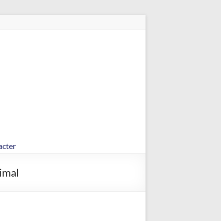
acter
cimal