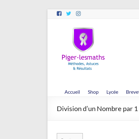
Aller
au
contenu
Piger-
lesmaths
Cours
de
Maths
en
Accueil
Shop
Lycée
Breve
Ligne
–
Division d’un Nombre par 1 
Rappels
–
Méthodes
–
Résultats