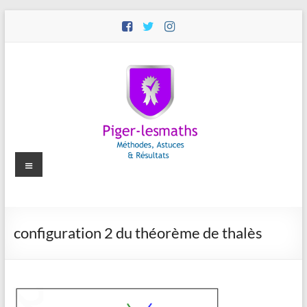
Aller
au
contenu
Menu
Piger-
configuration 2 du théorème de thalès
lesmaths
Cours
de
Maths