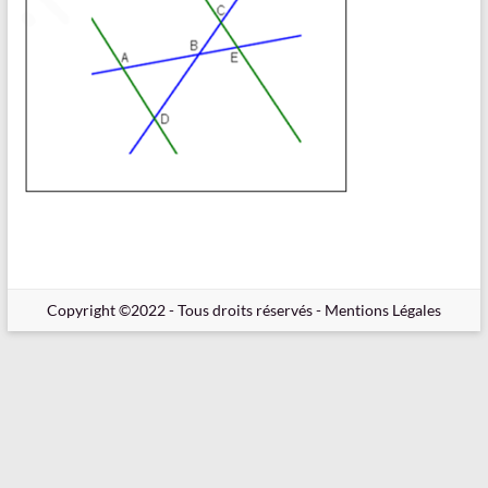
en
Ligne
–
Rappels
–
Méthodes
–
Résultats