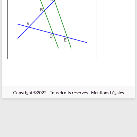
en
Ligne
–
Rappels
–
Méthodes
–
Résultats