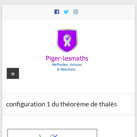
Aller
au
contenu
Menu
Piger-
configuration 1 du théorème de thalès
lesmaths
Cours
de
Maths