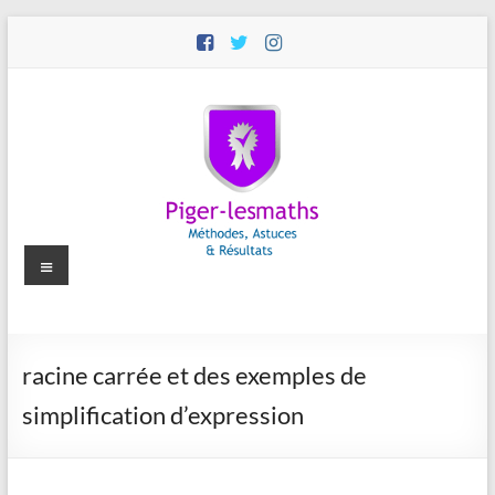
Aller
au
contenu
Menu
Piger-
racine carrée et des exemples de
lesmaths
simplification d’expression
Cours
de
Maths