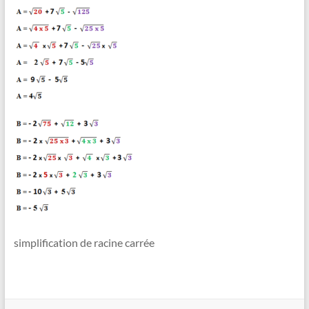
en
Ligne
–
Rappels
–
Méthodes
–
Résultats
simplification de racine carrée