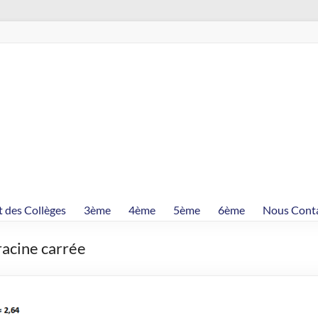
t des Collèges
3ème
4ème
5ème
6ème
Nous Cont
racine carrée