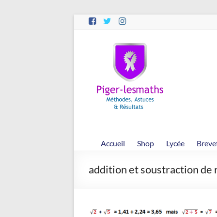
Aller
au
contenu
Piger-
lesmaths
Cours
de
Maths
en
Accueil
Shop
Lycée
Breve
Ligne
–
addition et soustraction de 
Rappels
–
Méthodes
–
Résultats