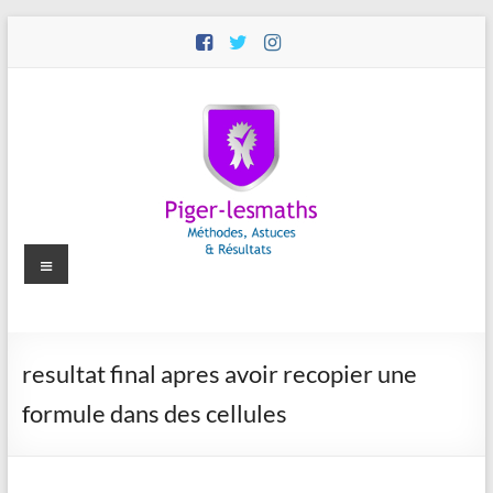
Aller
au
contenu
Menu
Piger-
resultat final apres avoir recopier une
lesmaths
formule dans des cellules
Cours
de
Maths