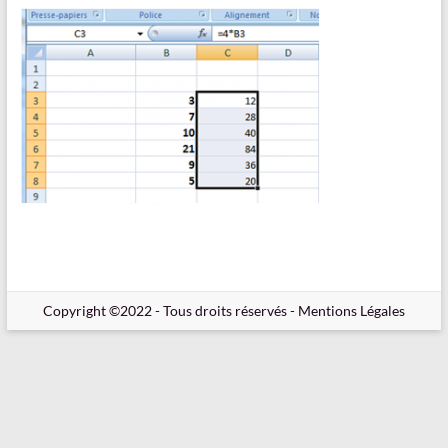
en
Ligne
–
Rappels
–
Méthodes
–
Résultats