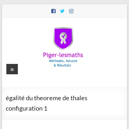
Aller
au
contenu
Menu
Piger-
égalité du theoreme de thales
lesmaths
configuration 1
Cours
de
Maths