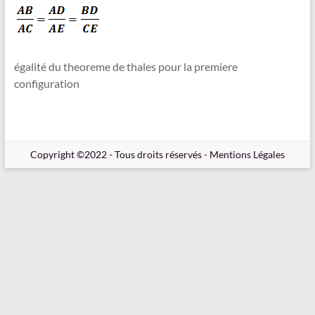
en
Ligne
–
Rappels
égalité du theoreme de thales pour la premiere
–
configuration
Méthodes
–
Résultats