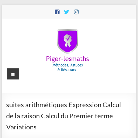
Aller
au
contenu
Menu
Piger-
suites arithmétiques Expression Calcul
lesmaths
de la raison Calcul du Premier terme
Cours
Variations
de
Maths