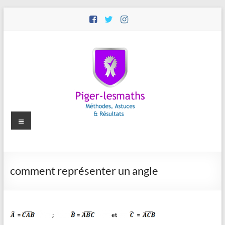
Aller
au
contenu
Menu
Piger-
comment représenter un angle
lesmaths
Cours
de
Maths