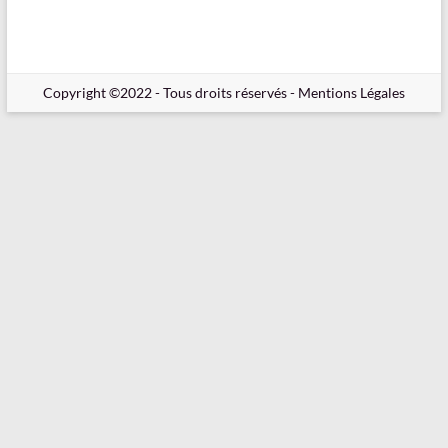
en
Ligne
–
Rappels
–
Méthodes
–
Résultats