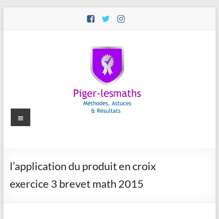
Aller
au
contenu
Menu
Piger-
l’application du produit en croix
lesmaths
exercice 3 brevet math 2015
Cours
de
Maths