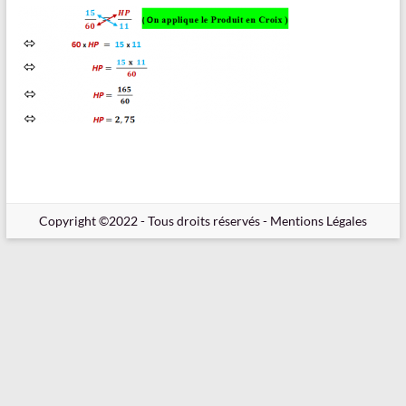
en
Ligne
–
Rappels
–
Méthodes
–
Résultats