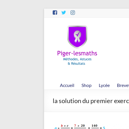
Aller
au
contenu
Piger-
lesmaths
Cours
de
Maths
en
Accueil
Shop
Lycée
Breve
Ligne
–
la solution du premier exerc
Rappels
–
Méthodes
–
Résultats