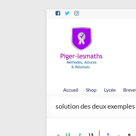
Aller
au
contenu
Piger-
lesmaths
Cours
de
Maths
en
Accueil
Shop
Lycée
Breve
Ligne
–
solution des deux exemples 
Rappels
–
Méthodes
–
Résultats