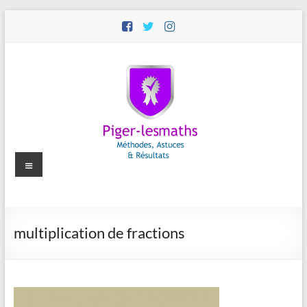
Aller
au
contenu
Menu
Piger-
multiplication de fractions
lesmaths
Cours
de
Maths