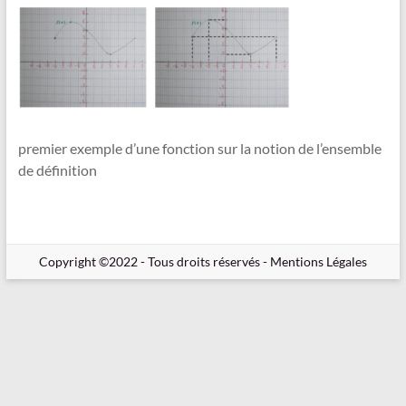
en
Ligne
–
Rappels
–
Méthodes
premier exemple d’une fonction sur la notion de l’ensemble
–
de définition
Résultats