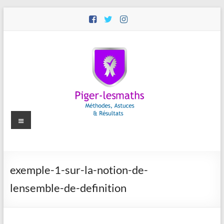
Aller
au
contenu
Menu
Piger-
exemple-1-sur-la-notion-de-
lesmaths
lensemble-de-definition
Cours
de
Maths