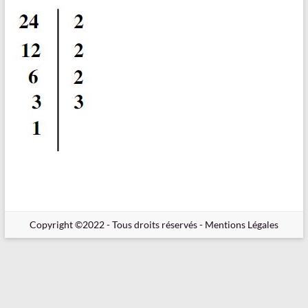
en
Ligne
–
Rappels
–
Méthodes
–
Résultats