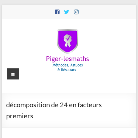
Aller
au
contenu
Menu
Piger-
décomposition de 24 en facteurs
lesmaths
premiers
Cours
de
Maths