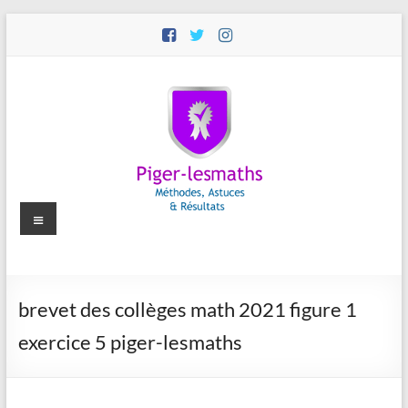
Aller
au
contenu
Menu
Piger-
brevet des collèges math 2021 figure 1
lesmaths
exercice 5 piger-lesmaths
Cours
de
Maths