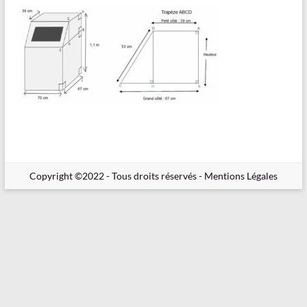
en
Ligne
–
Rappels
–
Méthodes
–
Résultats